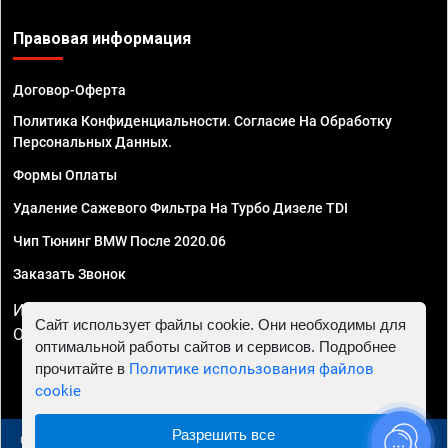
Правовая информация
Договор-Оферта
Политика Конфиденциальности. Согласие На Обработку
Персональных Данных.
Формы Оплаты
Удаление Сажевого Фильтра На Турбо Дизеле TDI
Чип Тюнинг BMW После 2020.06
Заказать Звонок
ИП Смирнов Георгий Павлович. ИНН 781302555843,
Сайт использует файлы cookie. Они необходимы для
ОГРНИП 324470400032610
оптимальной работы сайтов и сервисов. Подробнее
прочитайте в
Политике использования файлов
cookie
Разрешить все
© 2010 - 2026 Чип тюнинг в Казани - Автосервис "Евро