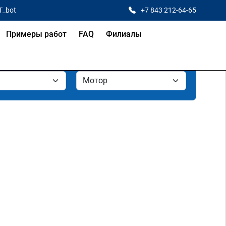
T_bot
+7 843 212-64-65
Примеры работ
FAQ
Филиалы