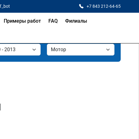
T_bot
+7 843 212-64-65
Примеры работ
FAQ
Филиалы
и