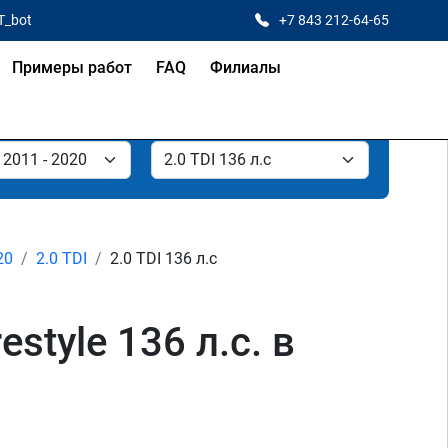
T_bot
+7 843 212-64-65
Примеры работ
FAQ
Филиалы
20
2.0 TDI
2.0 TDI 136 л.с
style 136 л.с. в