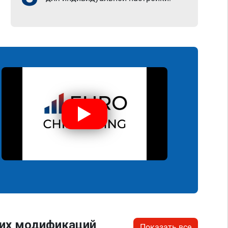
гих модификаций
Показать все