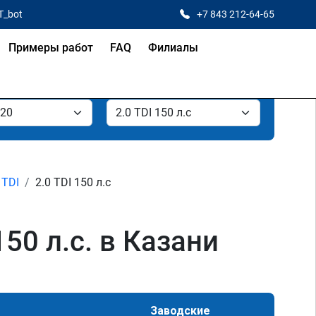
T_bot
+7 843 212-64-65
Примеры работ
FAQ
Филиалы
 TDI
2.0 TDI 150 л.с
50 л.с. в Казани
Заводские