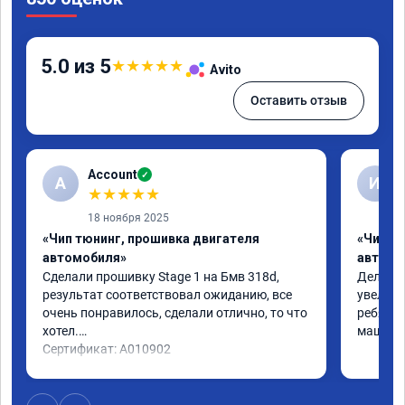
5.0 из 5
★
★
★
★
★
Avito
Оставить отзыв
Account
✓
A
И
★
★
★
★
★
18 ноября 2025
«Чип тюнинг, прошивка двигателя
«Чип т
автомобиля»
автомо
Сделали прошивку Stage 1 на Бмв 318d, 
Делали 
результат соответствовал ожиданию, все 
увеличе
очень понравилось, сделали отлично, то что 
ребята 
хотел.

машина 
Сертификат: A010902