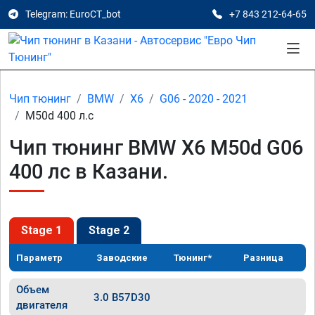
Telegram: EuroCT_bot
+7 843 212-64-65
Чип тюнинг
BMW
X6
G06 - 2020 - 2021
M50d 400 л.с
Чип тюнинг BMW X6 M50d G06
400 лс в Казани.
Stage 1
Stage 2
Параметр
Заводские
Тюнинг*
Разница
Объем
3.0 B57D30
двигателя