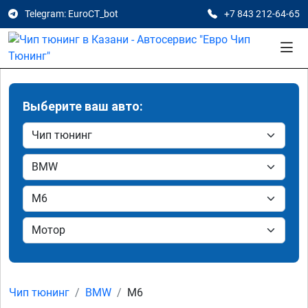
Telegram: EuroCT_bot
+7 843 212-64-65
Выберите ваш авто:
Чип тюнинг
BMW
M6