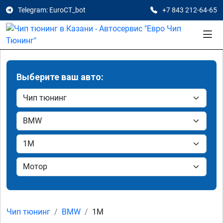
Telegram: EuroCT_bot
+7 843 212-64-65
Выберите ваш авто:
Чип тюнинг
BMW
1M