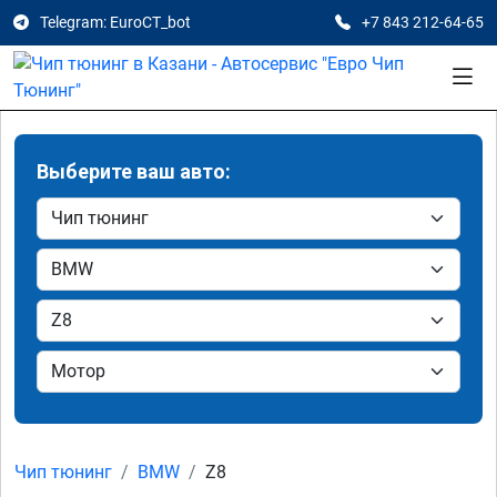
Telegram: EuroCT_bot
+7 843 212-64-65
Выберите ваш авто:
Чип тюнинг
BMW
Z8