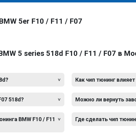
MW 5er F10 / F11 / F07
MW 5 series 518d F10 / F11 / F07 в М
18d?
Как чип тюнинг влияет
F07 518d?
Можно ли вернуть зав
юнинга BMW F10 / F11
Где сделать чип тюнинг