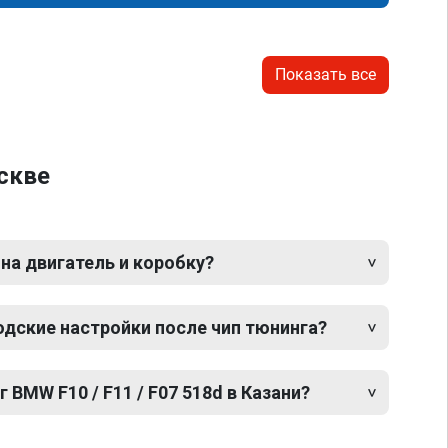
Показать все
оскве
 на двигатель и коробку?
одские настройки после чип тюнинга?
 BMW F10 / F11 / F07 518d в Казани?