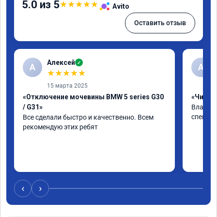
5.0 из 5
★
★
★
★
★
Avito
Оставить отзыв
Алексей
✓
А
А
★
★
★
★
★
15 марта 2025
«Отключение мочевины BMW 5 series G30
«Чип тю
/ G31»
Владими
специал
Все сделали быстро и качественно. Всем 
рекомендую этих ребят
‹
›