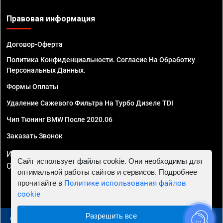
Правовая информация
Договор-Оферта
Политика Конфиденциальности. Согласие На Обработку
Персональных Данных.
Формы Оплаты
Удаление Сажевого Фильтра На Турбо Дизеле TDI
Чип Тюнинг BMW После 2020.06
Заказать Звонок
ИП Смирнов Георгий Павлович. ИНН 781302555843,
Сайт использует файлы cookie. Они необходимы для
ОГРНИП 324470400032610
оптимальной работы сайтов и сервисов. Подробнее
прочитайте в
Политике использования файлов
cookie
Разрешить все
© 2010 - 2026 Чип тюнинг в Казани - Автосервис "Евро