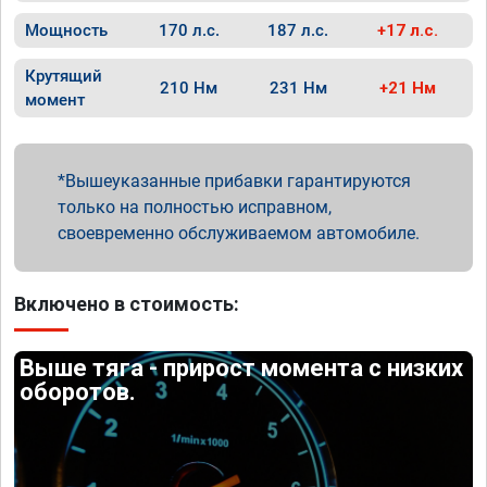
Мощность
170 л.с.
187 л.с.
+17 л.с.
Крутящий
210 Нм
231 Нм
+21 Нм
момент
Вышеуказанные прибавки гарантируются
только на полностью исправном,
своевременно обслуживаемом автомобиле.
Включено в стоимость:
Выше тяга - прирост момента с низких
оборотов.