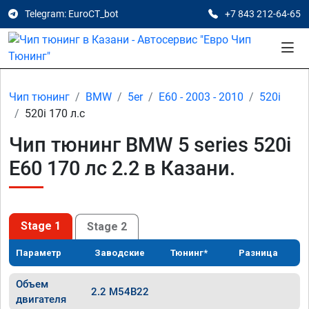
Telegram: EuroCT_bot
+7 843 212-64-65
Чип тюнинг
BMW
5er
E60 - 2003 - 2010
520i
520i 170 л.с
Чип тюнинг BMW 5 series 520i
E60 170 лс 2.2 в Казани.
Stage 1
Stage 2
Параметр
Заводские
Тюнинг*
Разница
Объем
2.2 M54B22
двигателя