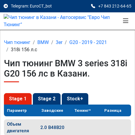
Telegram: EuroCT_bot
+7 843 212-64-65
Чип тюнинг
BMW
3er
G20 - 2019 - 2021
318i 156 л.с
Чип тюнинг BMW 3 series 318i
G20 156 лс в Казани.
Stage 1
Stage 2
Stock+
Параметр
Заводские
Тюнинг*
Разница
Объем
2.0 B48B20
двигателя