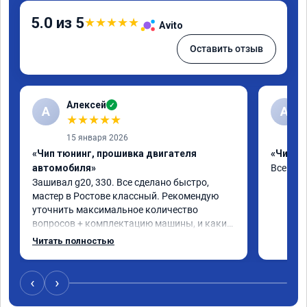
5.0 из 5
★
★
★
★
★
Avito
Оставить отзыв
Алексей
✓
А
А
★
★
★
★
★
15 января 2026
«Чип тюнинг, прошивка двигателя
«Чип тю
автомобиля»
Все отл
Зашивал g20, 330. Все сделано быстро, 
мастер в Ростове классный. Рекомендую 
уточнить максимальное количество 
вопросов + комплектацию машины, и какие 
допы ставить(карты, ограничитель 
Читать полностью
отшивать и т.д.) чтобы процесс прошивки 
был быстрее. Однозначно рекомендую, 
машина ехать бодрее стала, особенно 100-
‹
›
200. 🤝🤝🤝🤝