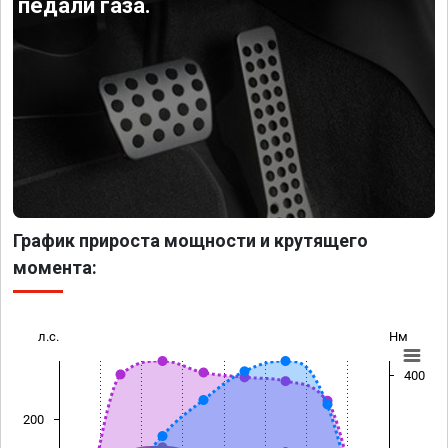
педали газа.
График прироста мощности и крутящего
момента:
л.с.
Нм
400
200