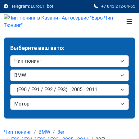
Telegram: EuroCT_bot
+7 843 212-64-65
Выберите ваш авто:
Чип тюнинг
BMW
3er