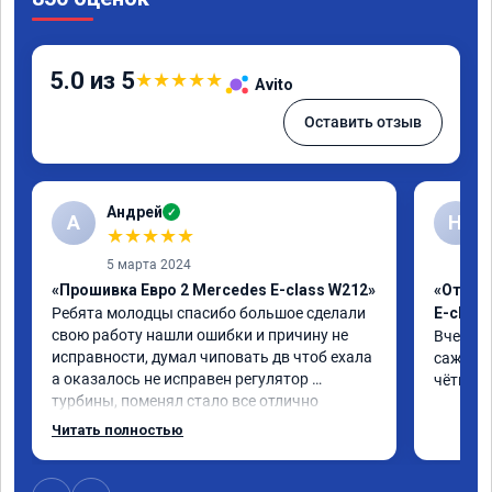
5.0 из 5
★
★
★
★
★
Avito
Оставить отзыв
Андрей
✓
А
Н
★
★
★
★
★
5 марта 2024
«Прошивка Евро 2 Mercedes E-class W212»
«Отклю
Ребята молодцы спасибо большое сделали 
E-class
свою работу нашли ошибки и причину не 
Вчера п
исправности, думал чиповать дв чтоб ехала 
сажевый
а оказалось не исправен регулятор 
чётко. 
турбины, поменял стало все отлично
Читать полностью