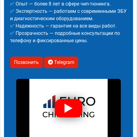
✅ Опыт — более 8 лет в сфере чип-тюнинга.
✅ Экспертность — работаем с современными ЭБУ
и диагностическим оборудованием.
✅ Надежность — гарантия на все виды работ.
✅ Прозрачность — подробные консультации по
телефону и фиксированные цены.
Позвонить
Telegram