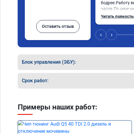
бодрее.Работу в
часов.По цене ни
как договаривал
Читать полност
работы возникал
Оставить отзыв
консультировал 
знаю,куда ехать 
‹
›
авто.Однозначно
как грамотного 
Блок управления (ЭБУ):
Срок работ:
Примеры наших работ: