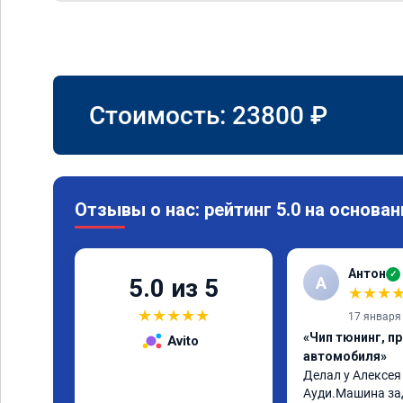
Стоимость:
23800
₽
Отзывы о нас: рейтинг 5.0 на основан
Антон
✓
А
5.0 из 5
★
★
★
★
★
★
★
★
17 января
«Чип тюнинг, п
Avito
автомобиля»
Делал у Алексея
Ауди.Машина за