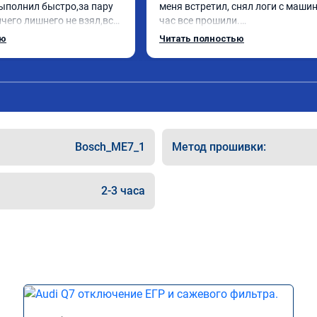
ыполнил быстро,за пару 
меня встретил, снял логи с машин
чего лишнего не взял,всё 
час все прошили.

ись заранее.После 
Арман спасибо тебе огромное, ма
ью
Читать полностью
и вопросы,всегда 
летела а не поехала! Как писал ра
и был на связи.Теперь 
личку Арману смерть с косой догн
в случае поломки 
может 🤣машина едет не в себя, е
 рекомендую Алексея 
спасибо вам!!!!!!!
специалиста!
Bosch_ME7_1
Метод прошивки:
2-3 часа