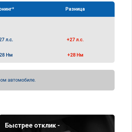
юнинг*
Разница
27 л.с.
+27 л.с.
28 Нм
+28 Нм
мом автомобиле.
Быстрее отклик -