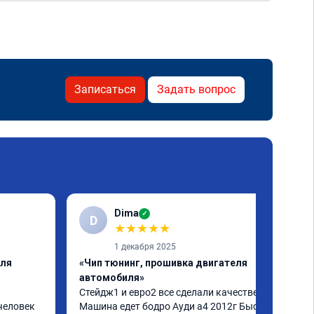
Записаться
Задать вопрос
Dima
✓
D
★
★
★
★
★
1 декабря 2025
еля
«Чип тюнинг, прошивка двигателя
автомобиля»
Стейдж1 и евро2 все сделали качественно. 
человек 
Машина едет бодро Ауди а4 2012г Быстро 