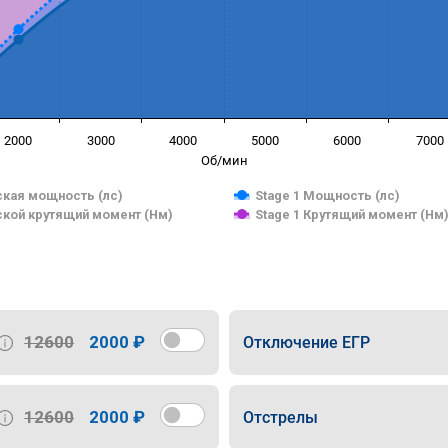
2000
3000
4000
5000
6000
7000
Об/мин
кая мощность (лс)
Stage 1 Мощность (лс)
кой крутящий момент (Нм)
Stage 1 Крутящий момент (Нм
12600
2000 ₽
Отключение ЕГР
12600
2000 ₽
Отстрелы