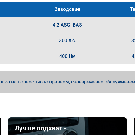
Заводские
Т
4.2 ASG, BAS
300 л.с.
3
400 Нм
4
лько на полностью исправном, своевременно обслуживае
Лучше подхват -