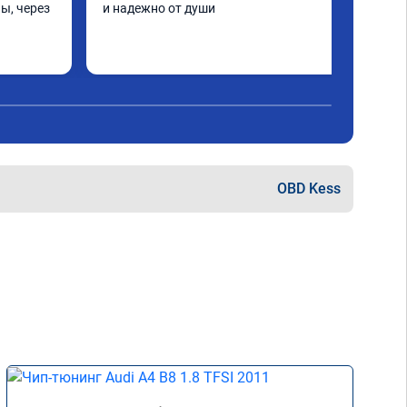
ы, через 
и надежно от души
шинка по 
нее в 
ать не 
ще раз 
OBD Kess