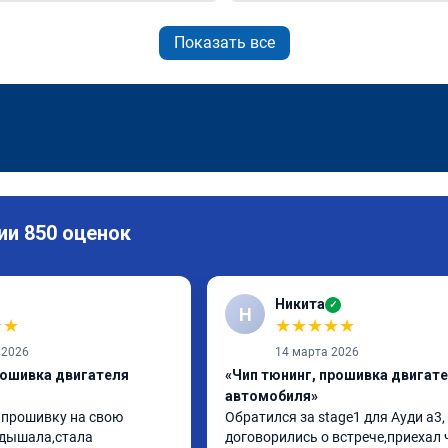
Показать все
ии 850 оценок
Никита
✓
Н
★
★
★
★
★
★
★
 2026
14 марта 2026
рошивка двигателя
«Чип тюнинг, прошивка двигат
автомобиля»
 прошивку на свою 
Обратился за stage1 для Ауди а3, 
дышала,стала 
договорились о встрече,приехал 