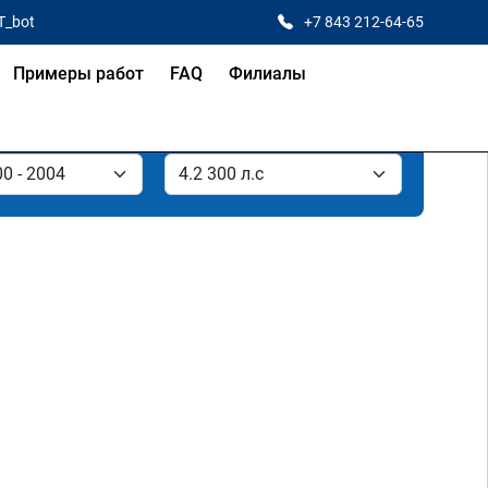
T_bot
+7 843 212-64-65
Примеры работ
FAQ
Филиалы