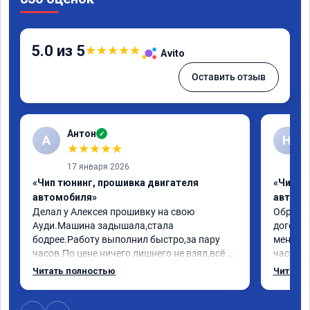
5.0 из 5
★
★
★
★
★
Avito
Оставить отзыв
Антон
✓
А
Н
★
★
★
★
★
17 января 2026
«Чип тюнинг, прошивка двигателя
«Чип т
автомобиля»
автомо
Делал у Алексея прошивку на свою 
Обратилс
Ауди.Машина задышала,стала 
договор
бодрее.Работу выполнил быстро,за пару 
меня вс
часов.По цене ничего лишнего не взял,всё 
час все
как договаривались заранее.После работы 
Арман с
Читать полностью
Читать 
возникали вопросы,всегда консультировал 
летела а
и был на связи.Теперь знаю,куда ехать в 
личку А
случае поломки авто.Однозначно 
может 