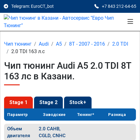
Telegram: EuroCT_bot
+7 843 212-64-65
Чип тюнинг
Audi
A5
8T - 2007 - 2016
2.0 TDI
2.0 TDI 163 л.с
Чип тюнинг Audi A5 2.0 TDI 8T
163 лс в Казани.
Stage 1
Stage 2
Stock+
Параметр
Заводские
Тюнинг*
Разница
Объем
2.0 CAHB,
двигателя
CGLD, CNHC