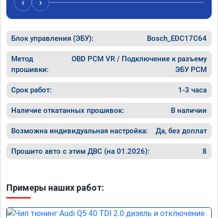
‹
›
рекомендую Алексея как грамотного 
спасибо 
специалиста!
Блок управления (ЭБУ):
Bosch_EDC17C64
Метод
OBD PCM VR / Подключение к разъему
прошивки:
ЭБУ PCM
Срок работ:
1-3 часа
Наличие откатанных прошивок:
В наличии
Возможна индивидуальная настройка:
Да, без доплат
Прошито авто с этим ДВС (на 01.2026):
8
Примеры наших работ: