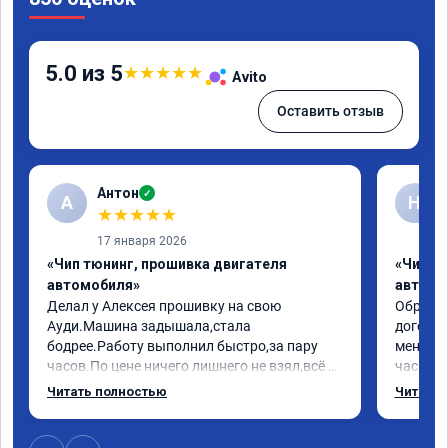
5.0 из 5
★
★
★
★
★
Avito
Оставить отзыв
Антон
✓
А
Н
★
★
★
★
★
17 января 2026
«Чип тюнинг, прошивка двигателя
«Чип т
автомобиля»
автомо
Делал у Алексея прошивку на свою 
Обратилс
Ауди.Машина задышала,стала 
договор
бодрее.Работу выполнил быстро,за пару 
меня вс
часов.По цене ничего лишнего не взял,всё 
час все
как договаривались заранее.После работы 
Арман с
Читать полностью
Читать 
возникали вопросы,всегда консультировал 
летела а
и был на связи.Теперь знаю,куда ехать в 
личку А
случае поломки авто.Однозначно 
может 