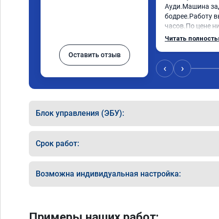
Ауди.Машина за
бодрее.Работу в
часов.По цене ни
как договаривал
Читать полност
работы возникал
Оставить отзыв
консультировал 
знаю,куда ехать 
‹
›
авто.Однозначно
как грамотного 
Блок управления (ЭБУ):
Срок работ:
Возможна индивидуальная настройка:
Примеры наших работ: