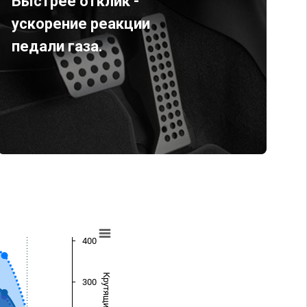
Быстрее отклик -
ускорение реакции
педали газа.
400
300