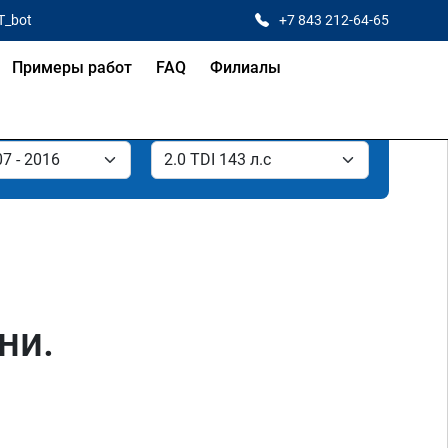
T_bot
+7 843 212-64-65
Примеры работ
FAQ
Филиалы
ни.