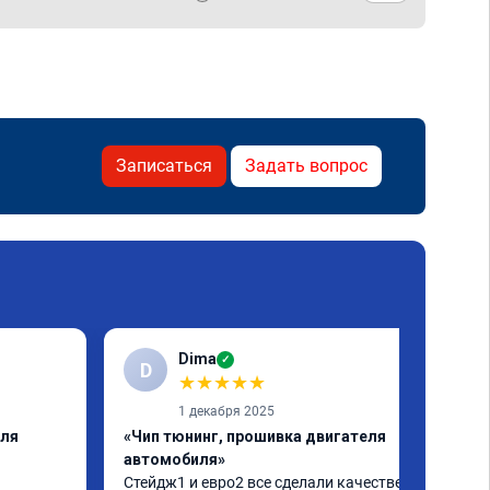
Записаться
Задать вопрос
Dima
✓
D
★
★
★
★
★
1 декабря 2025
еля
«Чип тюнинг, прошивка двигателя
автомобиля»
Стейдж1 и евро2 все сделали качественно. 