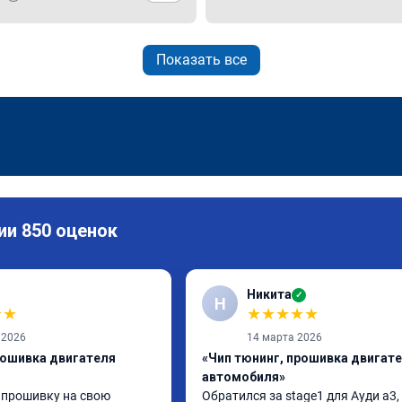
Показать все
ии 850 оценок
Никита
✓
Н
★
★
★
★
★
★
★
 2026
14 марта 2026
рошивка двигателя
«Чип тюнинг, прошивка двигат
автомобиля»
 прошивку на свою 
Обратился за stage1 для Ауди а3, 