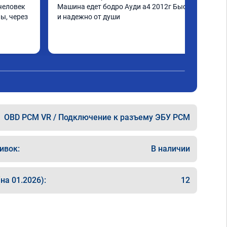
человек 
Машина едет бодро Ауди а4 2012г Быстро 
ы, через 
и надежно от души
шинка по 
нее в 
ать не 
ще раз 
OBD PCM VR / Подключение к разъему ЭБУ PCM
ивок:
В наличии
на 01.2026):
12