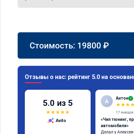
Стоимость:
19800
₽
Отзывы о нас: рейтинг 5.0 на основан
Антон
✓
А
5.0 из 5
★
★
★
★
★
★
★
★
17 января
«Чип тюнинг, п
Avito
автомобиля»
Делал у Алексея