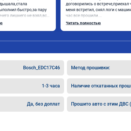
дышала,стала 
договорились о встрече,приехал 
ыполнил быстро,за пару 
меня встретил, снял логи с машин
чего лишнего не взял,всё 
час все прошили.

ись заранее.После 
Арман спасибо тебе огромное, ма
ью
Читать полностью
и вопросы,всегда 
летела а не поехала! Как писал ра
и был на связи.Теперь 
личку Арману смерть с косой догн
в случае поломки 
может 🤣машина едет не в себя, е
 рекомендую Алексея 
спасибо вам!!!!!!!
специалиста!
Bosch_EDC17C46
Метод прошивки:
1-3 часа
Наличие откатанных прош
Да, без доплат
Прошито авто с этим ДВС (