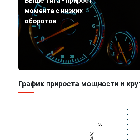
Выше тяга - прирост
момента с низких
оборотов.
График прироста мощности и кр
150