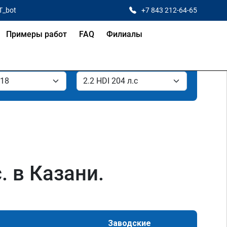
T_bot
+7 843 212-64-65
Примеры работ
FAQ
Филиалы
. в Казани.
Заводские