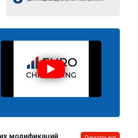
гих модификаций
Показать все