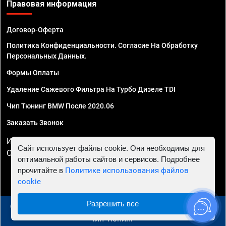
Правовая информация
Договор-Оферта
Политика Конфиденциальности. Согласие На Обработку
Персональных Данных.
Формы Оплаты
Удаление Сажевого Фильтра На Турбо Дизеле TDI
Чип Тюнинг BMW После 2020.06
Заказать Звонок
ИП Смирнов Георгий Павлович. ИНН 781302555843,
Сайт использует файлы cookie. Они необходимы для
ОГРНИП 324470400032610
оптимальной работы сайтов и сервисов. Подробнее
прочитайте в
Политике использования файлов
cookie
Разрешить все
© 2010 - 2026 Чип тюнинг в Казани - Автосервис "Евро
Чип Тюнинг"