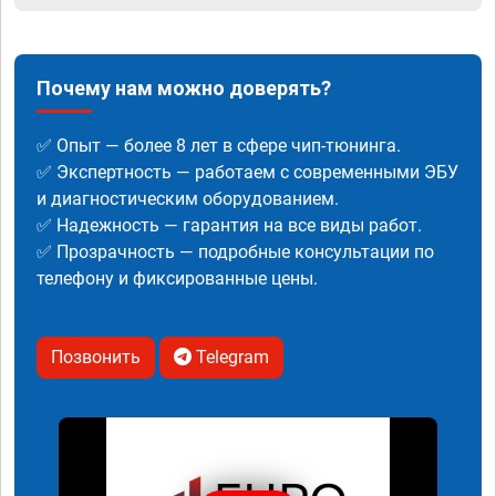
Почему нам можно доверять?
✅ Опыт — более 8 лет в сфере чип-тюнинга.
✅ Экспертность — работаем с современными ЭБУ
и диагностическим оборудованием.
✅ Надежность — гарантия на все виды работ.
✅ Прозрачность — подробные консультации по
телефону и фиксированные цены.
Позвонить
Telegram