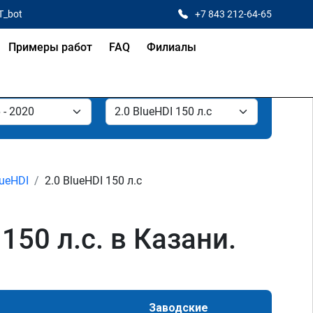
T_bot
+7 843 212-64-65
Примеры работ
FAQ
Филиалы
lueHDI
2.0 BlueHDI 150 л.с
150 л.с. в Казани.
Заводские