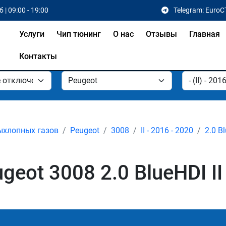
 | 09:00 - 19:00
Telegram: EuroC
Услуги
Чип тюнинг
О нас
Отзывы
Главная
Контакты
ыхлопных газов
Peugeot
3008
II - 2016 - 2020
2.0 B
ot 3008 2.0 BlueHDI II 