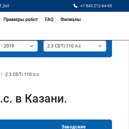
T_bot
+7 843 212-64-65
Примеры работ
FAQ
Филиалы
2.3 CDTi 110 л.с
с. в Казани.
Заводские