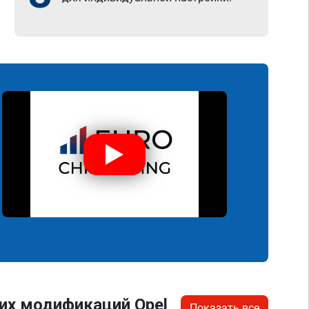
их модификаций Opel
Показать все