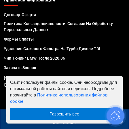
Договор-Оферта
Политика Конфиденциальности. Согласие На Обработку
Персональных Данных.
Формы Оплаты
Удаление Сажевого Фильтра На Турбо Дизеле TDI
Чип Тюнинг BMW После 2020.06
Заказать Звонок
ИП Смирнов Георгий Павлович. ИНН 781302555843,
Сайт использует файлы cookie. Они необходимы для
ОГРНИП 324470400032610
оптимальной работы сайтов и сервисов. Подробнее
прочитайте в
Политике использования файлов
cookie
Разрешить все
© 2010 - 2026 Чип тюнинг в Казани - Автосервис "Евро
Чип Тюнинг"