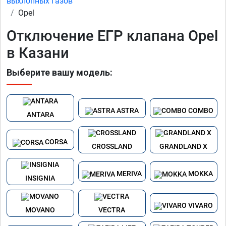
выхлопных газов
Opel
Отключение ЕГР клапана Opel
в Казани
Выберите вашу модель:
ASTRA
COMBO
ANTARA
CORSA
CROSSLAND
GRANDLAND X
MERIVA
MOKKA
INSIGNIA
VIVARO
MOVANO
VECTRA