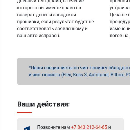
дневный тест-драйв, в течение
пробной 
которого вы имеете право на
устраива
возврат денег и заводской
Цена не 
прошивки, если результат будет не
процедур
соответствовать заявленному и
изменени
ваш авто исправен.
логов на
Наши специалисты по чип тюнингу обладают 
и чип тюнинга (Flex, Kess 3, Autotuner, Bitbo
Ваши действия:
Позвоните нам
+7 843 212-64-65
и