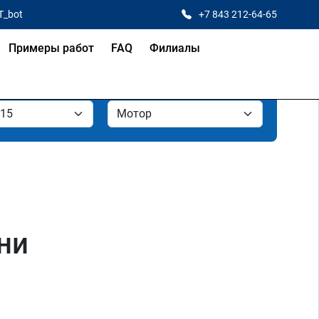
T_bot
+7 843 212-64-65
Примеры работ
FAQ
Филиалы
ани