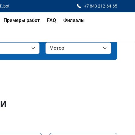
T_bot
+7 843 212-64-65
Примеры работ
FAQ
Филиалы
ни