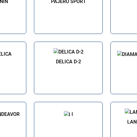
ININ
PAJERO SPORT
ELICA
DELICA D-2
NDEAVOR
I
LAN