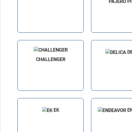
PAJERO P
D
CHALLENGER
EK
E