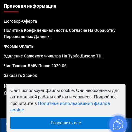
Правовая информация
Договор-Оферта
Политика Конфиденциальности. Согласие На Обработку
Персональных Данных.
Формы Оплаты
Удаление Сажевого Фильтра На Турбо Дизеле TDI
Чип Тюнинг BMW После 2020.06
Заказать Звонок
ИП Смирнов Георгий Павлович. ИНН 781302555843,
Сайт использует файлы cookie. Они необходимы для
ОГРНИП 324470400032610
оптимальной работы сайтов и сервисов. Подробнее
прочитайте в
Политике использования файлов
cookie
Разрешить все
© 2010 - 2026 Чип тюнинг в Казани - Автосервис "Евро
Чип Тюнинг"