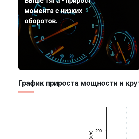
Выше тяга - прирост
момента с низких
оборотов.
График прироста мощности и кр
200