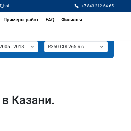
T_bot
+7 843 212-64-65
Примеры работ
FAQ
Филиалы
 в Казани.