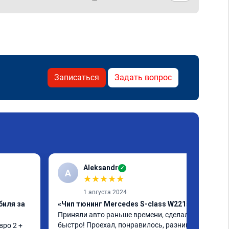
Записаться
Задать вопрос
Aleksandr
✓
A
★
★
★
★
★
1 августа 2024
биля за
«Чип тюнинг Mercedes S-class W221»
Приняли авто раньше времени, сделали 
быстро! Проехал, понравилось, разница 
ро 2 + 