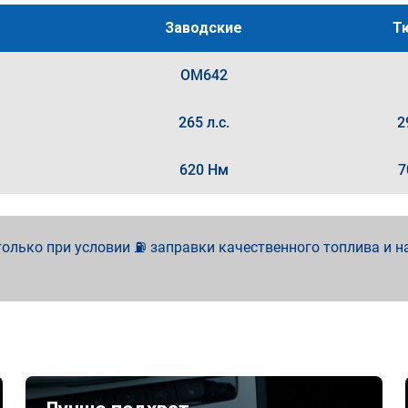
Заводские
Т
OM642
265 л.с.
2
620 Нм
7
олько при условии ⛽ заправки качественного топлива и н