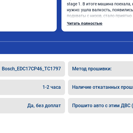
stage 1. В итоге машина поехала, 
нужно: ушла валкость, появились
подхваты с низов, стало приятно 
Одни из лучших трат, в авто! 🔥
Читать полностью
Bosch_EDC17CP46_TC1797
Метод прошивки:
1-2 часа
Наличие откатанных прош
Да, без доплат
Прошито авто с этим ДВС (