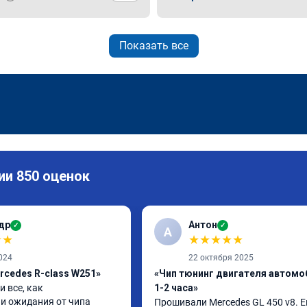
Показать все
ии 850 оценок
др
Антон
✓
✓
А
★
★
★
★
★
★
★
024
22 октября 2025
rcedes R-class W251»
«Чип тюнинг двигателя автомо
 все, как 
1-2 часа»
и ожидания от чипа 
Прошивали Mercedes GL 450 v8. Ев