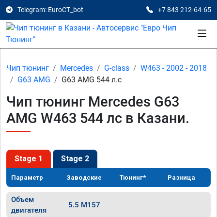
Telegram: EuroCT_bot
+7 843 212-64-65
Чип тюнинг
Mercedes
G-class
W463 - 2002 - 2018
G63 AMG
G63 AMG 544 л.с
Чип тюнинг Mercedes G63
AMG W463 544 лс в Казани.
Stage 1
Stage 2
Параметр
Заводские
Тюнинг*
Разница
Объем
5.5 M157
двигателя