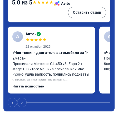
5.0 из 5
★
★
★
★
★
Avito
Оставить отзыв
Антон
✓
А
A
★
★
★
★
★
22 октября 2025
«Чип тюнинг двигателя автомобиля за 1-
«Чип тю
2 часа»
Приняли
быстро!
Прошивали Mercedes GL 450 v8. Евро 2 + 
ощутима
stage 1. В итоге машина поехала, как мне 
нужно: ушла валкость, появились подхваты 
с низов, стало приятно ездить.

Одни из лучших трат, в авто! 🔥
Читать полностью
‹
›