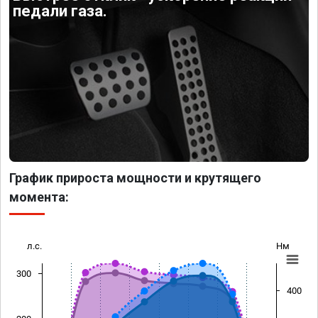
педали газа.
График прироста мощности и крутящего
момента:
л.с.
Нм
300
400