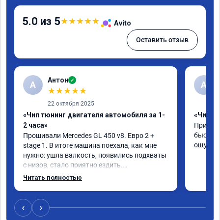
5.0 из 5
★
★
★
★
★
Avito
Оставить отзыв
Антон
✓
А
A
★
★
★
★
★
22 октября 2025
«Чип тюнинг двигателя автомобиля за 1-
«Чип тю
2 часа»
Приняли
быстро!
Прошивали Mercedes GL 450 v8. Евро 2 + 
ощутима
stage 1. В итоге машина поехала, как мне 
нужно: ушла валкость, появились подхваты 
с низов, стало приятно ездить.

Одни из лучших трат, в авто! 🔥
Читать полностью
‹
›