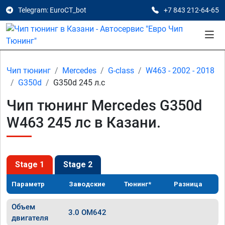
Telegram: EuroCT_bot
+7 843 212-64-65
Чип тюнинг
Mercedes
G-class
W463 - 2002 - 2018
G350d
G350d 245 л.с
Чип тюнинг Mercedes G350d
W463 245 лс в Казани.
Stage 1
Stage 2
Параметр
Заводские
Тюнинг*
Разница
Объем
3.0 OM642
двигателя