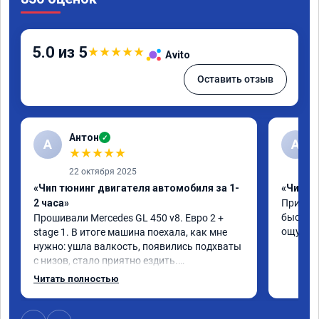
5.0 из 5
★
★
★
★
★
Avito
Оставить отзыв
Антон
✓
А
A
★
★
★
★
★
22 октября 2025
«Чип тюнинг двигателя автомобиля за 1-
«Чип тю
2 часа»
Приняли
быстро!
Прошивали Mercedes GL 450 v8. Евро 2 + 
ощутима
stage 1. В итоге машина поехала, как мне 
нужно: ушла валкость, появились подхваты 
с низов, стало приятно ездить.

Одни из лучших трат, в авто! 🔥
Читать полностью