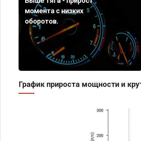
Выше тяга - прирост
момента с низких
оборотов.
График прироста мощности и кр
300
200