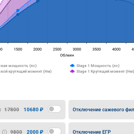
00
1500
2000
2500
3000
3500
4000
4
Об/мин
кая мощность (лс)
Stage 1 Мощность (лс)
кой крутящий момент (Нм)
Stage 1 Крутящий момент (Нм
17800
10680 ₽
Отключение сажевого фил
9800
2000 ₽
Отключение ЕГР