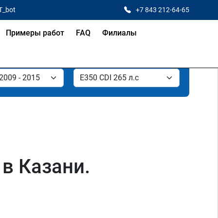
T_bot
+7 843 212-64-65
Примеры работ
FAQ
Филиалы
 в Казани.