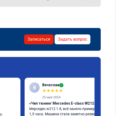
Записаться
Задать вопрос
Вячеслав
✓
В
★
★
★
★
★
25 мая 2024
«Чип тюнинг Mercedes E-class W212»
Мерседес w212 1.8, всё заняло примерно 
1,5 часа. Машина стала заметно резвей, 
. 