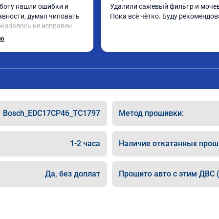
боту нашли ошибки и 
Удалили сажевый фильтр и мочев
авности, думал чиповать 
Пока всё чётко. Буду рекомендов
оказалось не исправен 
ы, поменял стало все 
ью
Bosch_EDC17CP46_TC1797
Метод прошивки:
1-2 часа
Наличие откатанных прош
Да, без доплат
Прошито авто с этим ДВС (