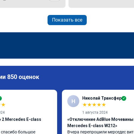
Показать все
ии 850 оценок
Николай Трансфер
✓
✓
Н
★
★
★
★
★
★
★
024
1 августа 2024
 2 Mercedes E-class
«Отключение AdBlue Мочевины
Mercedes E-class W212»
спасибо большое 
Вчера перепрошили мерседес вито