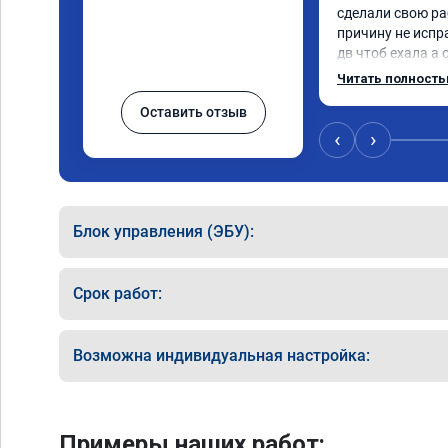
сделали свою ра
причину не испр
дв чтоб ехала а 
регулятор турбин
Читать полност
отлично
Оставить отзыв
‹
›
Блок управления (ЭБУ):
Срок работ:
Возможна индивидуальная настройка:
Примеры наших работ: