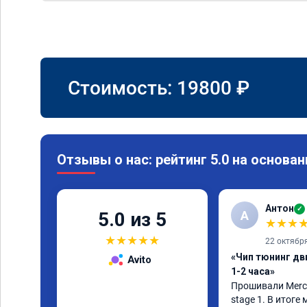
Стоимость:
19800
₽
Отзывы о нас: рейтинг 5.0 на основан
Антон
✓
А
5.0 из 5
★
★
★
★
★
★
★
★
22 октябр
«Чип тюнинг дв
Avito
1-2 часа»
Прошивали Merced
stage 1. В итоге