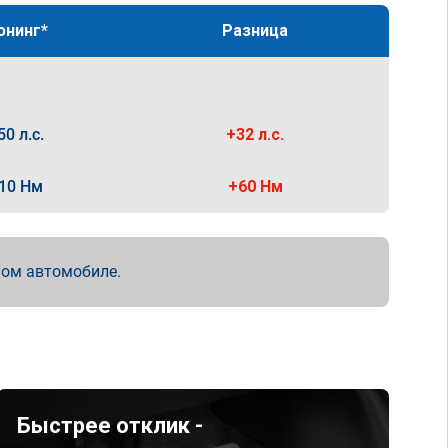
юнинг*
Разница
50 л.с.
+32 л.с.
10 Нм
+60 Нм
мом автомобиле.
Быстрее отклик -