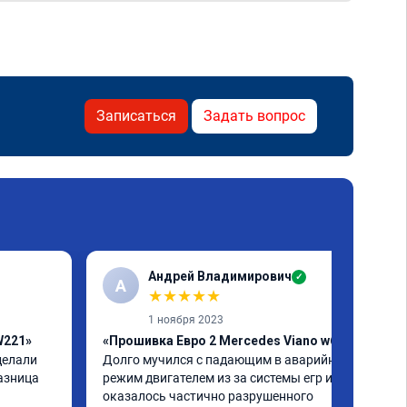
Записаться
Задать вопрос
Андрей Владимирович
✓
А
★
★
★
★
★
1 ноября 2023
W221»
«Прошивка Евро 2 Mercedes Viano w639»
елали 
Долго мучился с падающим в аварийный 
азница 
режим двигателем из за системы егр и как 
оказалось частично разрушенного 