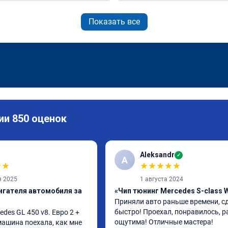
Показать все
ии 850 оценок
Aleksandr
✓
A
★
★
★
★
★
★
★
я 2025
1 августа 2024
игателя автомобиля за
«Чип тюнинг Mercedes S-class 
Приняли авто раньше времени, сд
быстро! Проехал, понравилось, р
es GL 450 v8. Евро 2 + 
ощутима! Отличные мастера!
 машина поехала, как мне 