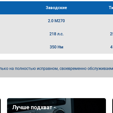
Заводские
Т
2.0 M270
218 л.с.
2
350 Нм
4
лько на полностью исправном, своевременно обслуживае
Лучше подхват -