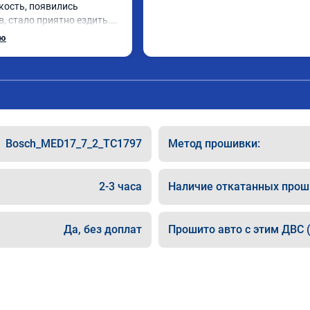
кость, появились 
, стало приятно ездить.

рат, в авто! 🔥
ью
Bosch_MED17_7_2_TC1797
Метод прошивки:
2-3 часа
Наличие откатанных прош
Да, без доплат
Прошито авто с этим ДВС (