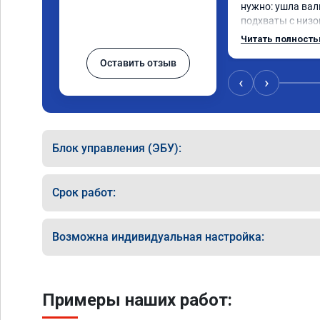
нужно: ушла вал
подхваты с низов
Одни из лучших т
Читать полност
Оставить отзыв
‹
›
Блок управления (ЭБУ):
Срок работ:
Возможна индивидуальная настройка:
Примеры наших работ: