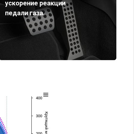
ускорение реакции
педали газа.
400
Крутящий момент (Нм)
300
200