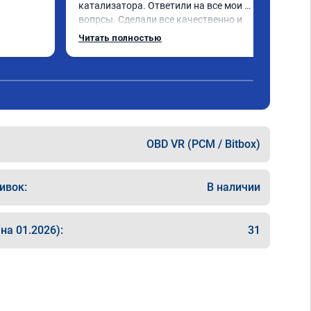
катализатора. Ответили на все мои 
вопрсы. Сделали все качественно и 
несмотря на конец рабочего дня 
Читать полностью
задержались и все доделали. Рекомендую!
OBD VR (PCM / Bitbox)
ивок:
В наличии
на 01.2026):
31