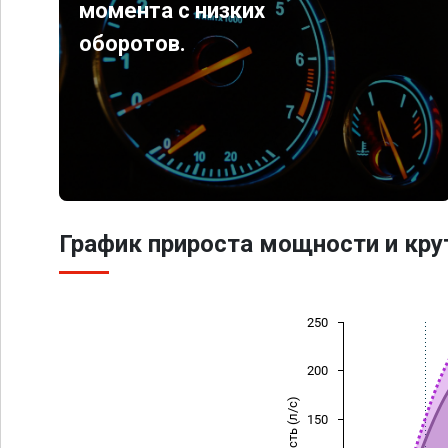
момента с низких
оборотов.
График прироста мощности и кр
250
200
Мощность (л/с)
150