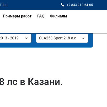
T_bot
+7 843 212-64-65
Примеры работ
FAQ
Филиалы
 лс в Казани.