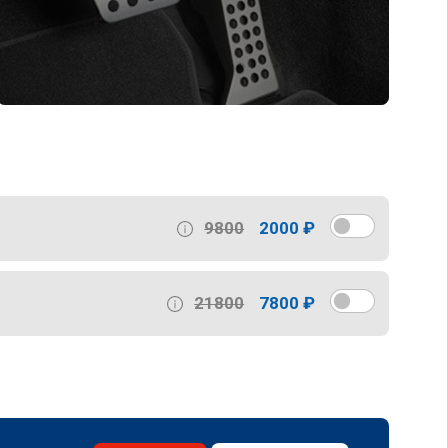
9800
2000 ₽
21800
7800 ₽