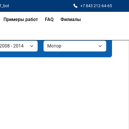
T_bot
+7 843 212-64-65
Примеры работ
FAQ
Филиалы