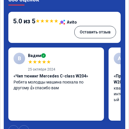
5.0 из 5
★
★
★
★
★
Avito
Оставить отзыв
Вадим
✓
В
А
★
★
★
★
★
25 октября 2024
«Чип тюнинг Mercedes C-class W204»
«Прошив
Ребята молодцы машина поехала по 
W205»
другому 👍 спасибо вам
квалифи
интелли
ый