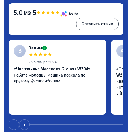
5.0 из 5
★
★
★
★
★
Avito
Оставить отзыв
Вадим
✓
В
А
★
★
★
★
★
25 октября 2024
«Чип тюнинг Mercedes C-class W204»
«Прошив
Ребята молодцы машина поехала по 
W205»
другому 👍 спасибо вам
квалифи
интелли
ый
‹
›