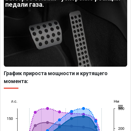
педали газа.
График прироста мощности и крутящего
момента:
л.с.
Нм
300
150
200