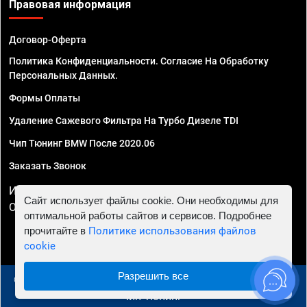
Правовая информация
Договор-Оферта
Политика Конфиденциальности. Согласие На Обработку
Персональных Данных.
Формы Оплаты
Удаление Сажевого Фильтра На Турбо Дизеле TDI
Чип Тюнинг BMW После 2020.06
Заказать Звонок
ИП Смирнов Георгий Павлович. ИНН 781302555843,
Сайт использует файлы cookie. Они необходимы для
ОГРНИП 324470400032610
оптимальной работы сайтов и сервисов. Подробнее
прочитайте в
Политике использования файлов
cookie
Разрешить все
© 2010 - 2026 Чип тюнинг в Казани - Автосервис "Евро
Чип Тюнинг"