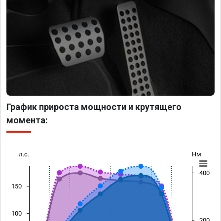
График прироста мощности и крутящего
момента:
л.с.
Нм
400
150
100
200