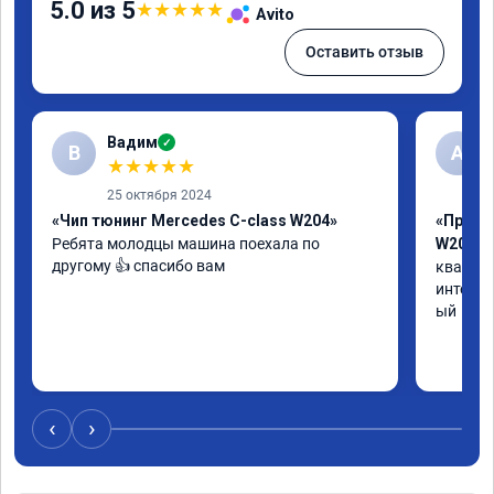
5.0 из 5
★
★
★
★
★
Avito
Оставить отзыв
Вадим
✓
В
А
★
★
★
★
★
25 октября 2024
«Чип тюнинг Mercedes C-class W204»
«Прошив
Ребята молодцы машина поехала по 
W205»
другому 👍 спасибо вам
квалифи
интелли
ый
‹
›