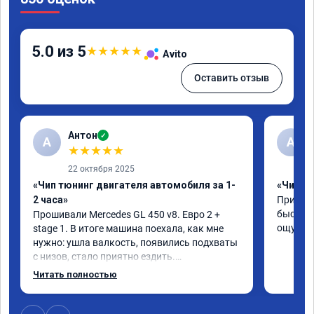
5.0 из 5
★
★
★
★
★
Avito
Оставить отзыв
Антон
✓
А
A
★
★
★
★
★
22 октября 2025
«Чип тюнинг двигателя автомобиля за 1-
«Чип тю
2 часа»
Приняли
быстро!
Прошивали Mercedes GL 450 v8. Евро 2 + 
ощутима
stage 1. В итоге машина поехала, как мне 
нужно: ушла валкость, появились подхваты 
с низов, стало приятно ездить.

Одни из лучших трат, в авто! 🔥
Читать полностью