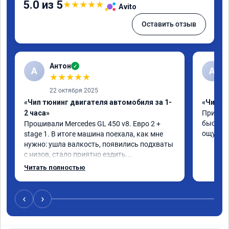
5.0 из 5
★
★
★
★
★
Avito
Оставить отзыв
Антон
✓
А
A
★
★
★
★
★
22 октября 2025
«Чип тюнинг двигателя автомобиля за 1-
«Чип тю
2 часа»
Приняли
быстро!
Прошивали Mercedes GL 450 v8. Евро 2 + 
ощутима
stage 1. В итоге машина поехала, как мне 
нужно: ушла валкость, появились подхваты 
с низов, стало приятно ездить.

Одни из лучших трат, в авто! 🔥
Читать полностью
‹
›