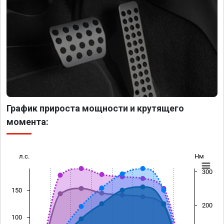
График прироста мощности и крутящего
момента:
л.с.
Нм
300
150
200
100