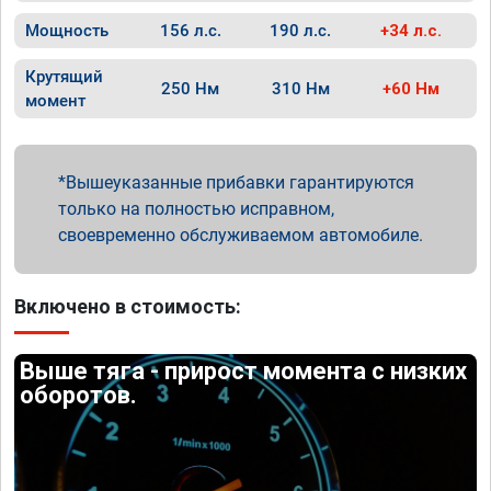
Мощность
156 л.с.
190 л.с.
+34 л.с.
Крутящий
250 Нм
310 Нм
+60 Нм
момент
Вышеуказанные прибавки гарантируются
только на полностью исправном,
своевременно обслуживаемом автомобиле.
Включено в стоимость:
Выше тяга - прирост момента с низких
оборотов.