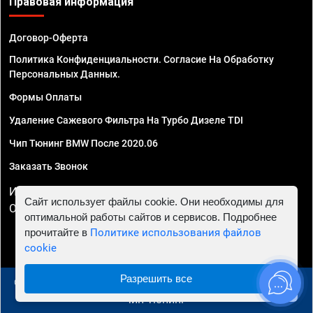
Правовая информация
Договор-Оферта
Политика Конфиденциальности. Согласие На Обработку
Персональных Данных.
Формы Оплаты
Удаление Сажевого Фильтра На Турбо Дизеле TDI
Чип Тюнинг BMW После 2020.06
Заказать Звонок
ИП Смирнов Георгий Павлович. ИНН 781302555843,
Сайт использует файлы cookie. Они необходимы для
ОГРНИП 324470400032610
оптимальной работы сайтов и сервисов. Подробнее
прочитайте в
Политике использования файлов
cookie
Разрешить все
© 2010 - 2026 Чип тюнинг в Казани - Автосервис "Евро
Чип Тюнинг"