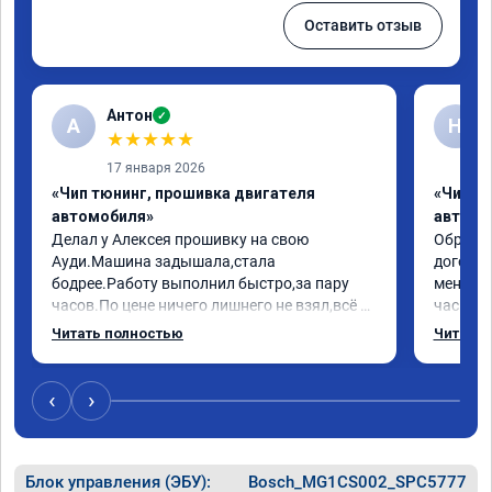
Оставить отзыв
Антон
✓
А
Н
★
★
★
★
★
17 января 2026
«Чип тюнинг, прошивка двигателя
«Чип т
автомобиля»
автомо
Делал у Алексея прошивку на свою 
Обратилс
Ауди.Машина задышала,стала 
договор
бодрее.Работу выполнил быстро,за пару 
меня вс
часов.По цене ничего лишнего не взял,всё 
час все
как договаривались заранее.После работы 
Арман с
Читать полностью
Читать 
возникали вопросы,всегда консультировал 
летела а
и был на связи.Теперь знаю,куда ехать в 
личку А
случае поломки авто.Однозначно 
может 
‹
›
рекомендую Алексея как грамотного 
спасибо 
специалиста!
Блок управления (ЭБУ):
Bosch_MG1CS002_SPC5777