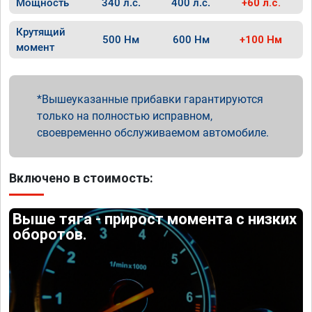
Мощность
340 л.с.
400 л.с.
+60 л.с.
Крутящий
500 Нм
600 Нм
+100 Нм
момент
Вышеуказанные прибавки гарантируются
только на полностью исправном,
своевременно обслуживаемом автомобиле.
Включено в стоимость:
Выше тяга - прирост момента с низких
оборотов.