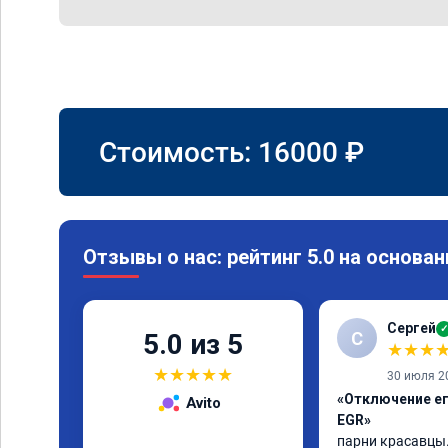
Стоимость:
16000
₽
Отзывы о нас: рейтинг 5.0 на основан
Сергей
✓
С
5.0 из 5
★
★
★
★
★
★
★
★
30 июля 2
«Отключение ег
Avito
EGR»
парни красавцы.