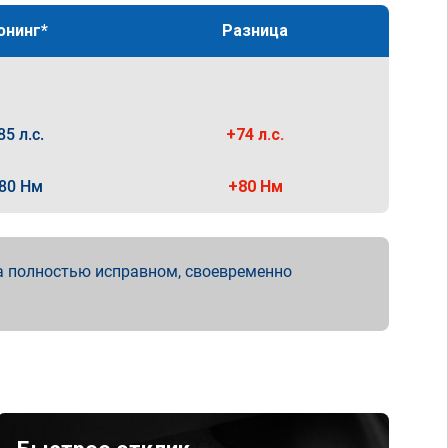
юнинг*
Разница
85 л.с.
+74 л.с.
80 Нм
+80 Нм
а полностью исправном, своевременно