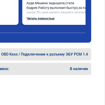
Ауди.Машина задышала,стала 
бодрее.Работу выполнил быстро,за пару 
часов.По цене ничего лишнего не взял,всё 
как договаривались заранее.После 
Читать полностью
работы возникали вопросы,всегда 
консультировал и был на связи.Теперь 
знаю,куда ехать в случае поломки 
авто.Однозначно рекомендую Алексея 
как грамотного специалиста!
OBD Kess / Подключение к разъему ЭБУ PCM 1.4
ивок:
В наличии