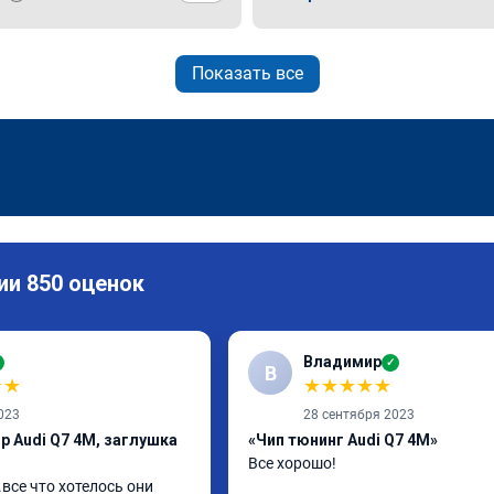
Показать все
ии 850 оценок
Владимир
✓
В
★
★
★
★
★
★
★
023
28 сентября 2023
р Audi Q7 4M, заглушка
«Чип тюнинг Audi Q7 4M»
Все хорошо!
все что хотелось они 