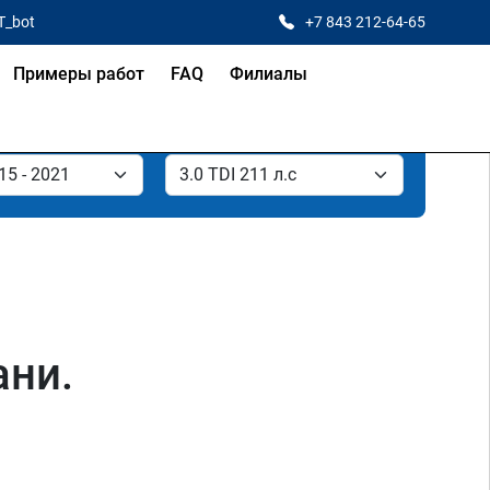
T_bot
+7 843 212-64-65
Примеры работ
FAQ
Филиалы
ани.