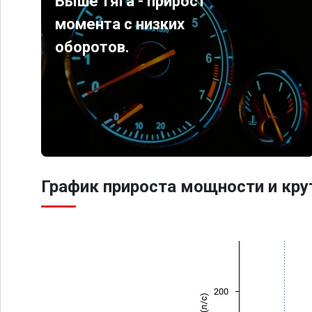
Выше тяга - прирост
момента с низких
оборотов.
График прироста мощности и кр
200