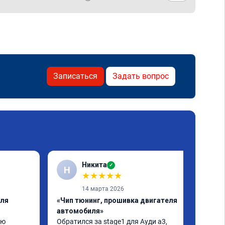
Записаться
Задать вопрос
Никита
✓
Н
★
★
★
★
★
14 марта 2026
еля
«Чип тюнинг, прошивка двигателя
автомобиля»
ю 
Обратился за stage1 для Ауди а3, 