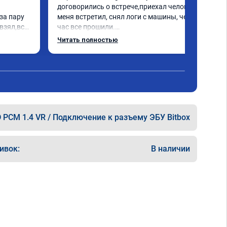
договорились о встрече,приехал человек 
а пару 
меня встретил, снял логи с машины, через 
взял,всё 
час все прошили.

е 
Арман спасибо тебе огромное, машинка по 
Читать полностью
а 
летела а не поехала! Как писал ранее в 
еперь 
личку Арману смерть с косой догнать не 
 
может 🤣машина едет не в себя, еще раз 
ксея 
спасибо вам!!!!!!!
 PCM 1.4 VR / Подключение к разъему ЭБУ Bitbox
ивок:
В наличии