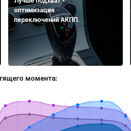
Лучше подхват -
оптимизация
переключений АКПП.
утящего момента: