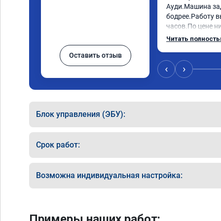
Ауди.Машина за
бодрее.Работу в
часов.По цене ни
как договаривал
Читать полност
работы возникал
Оставить отзыв
консультировал 
знаю,куда ехать 
‹
›
авто.Однозначно
как грамотного 
Блок управления (ЭБУ):
Срок работ:
Возможна индивидуальная настройка:
Примеры наших работ: