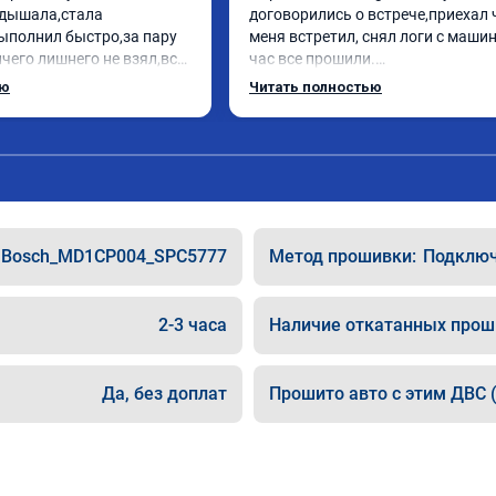
дышала,стала 
договорились о встрече,приехал 
ыполнил быстро,за пару 
меня встретил, снял логи с машин
чего лишнего не взял,всё 
час все прошили.

ись заранее.После 
Арман спасибо тебе огромное, ма
ью
Читать полностью
и вопросы,всегда 
летела а не поехала! Как писал ра
и был на связи.Теперь 
личку Арману смерть с косой догн
в случае поломки 
может 🤣машина едет не в себя, е
 рекомендую Алексея 
спасибо вам!!!!!!!
специалиста!
Bosch_MD1CP004_SPC5777
Метод прошивки:
Подключе
2-3 часа
Наличие откатанных прош
Да, без доплат
Прошито авто с этим ДВС (