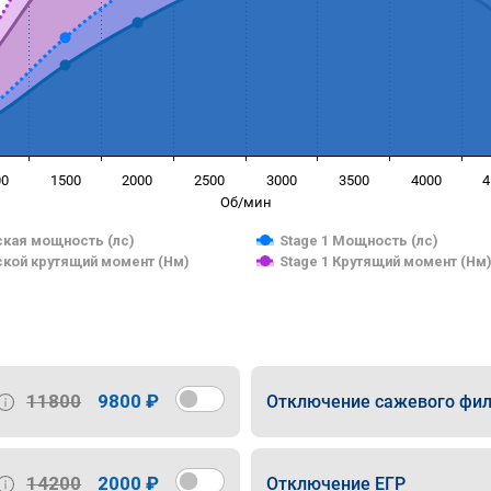
00
1500
2000
2500
3000
3500
4000
4
Об/мин
кая мощность (лс)
Stage 1 Мощность (лс)
кой крутящий момент (Нм)
Stage 1 Крутящий момент (Нм
11800
9800 ₽
Отключение сажевого фил
14200
2000 ₽
Отключение ЕГР