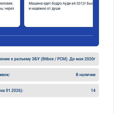
человек 
Машина едет бодро Ауди а4 2012г Быстро 
ы, через 
и надежно от души
шинка по 
нее в 
ать не 
ще раз 
ние к разъему ЭБУ (Bitbox / PCM). До мая 2020г
ивок:
В наличии
на 01.2026):
14