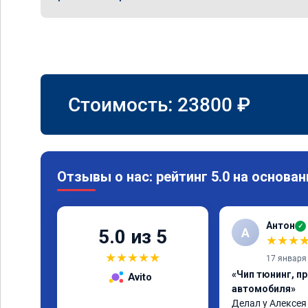
Стоимость:
23800
₽
Отзывы о нас: рейтинг 5.0 на основан
Антон
✓
А
5.0 из 5
★
★
★
★
★
★
★
★
17 января
«Чип тюнинг, п
Avito
автомобиля»
Делал у Алексея