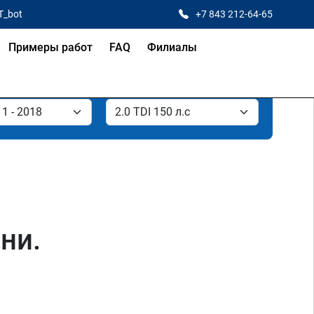
T_bot
+7 843 212-64-65
Примеры работ
FAQ
Филиалы
ни.