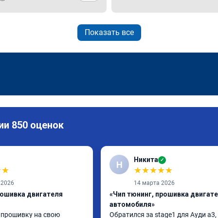
Показать все
ии 850 оценок
Никита
✓
Н
★
★
★
★
★
★
★
 2026
14 марта 2026
рошивка двигателя
«Чип тюнинг, прошивка двигат
автомобиля»
 прошивку на свою 
Обратился за stage1 для Ауди а3, 