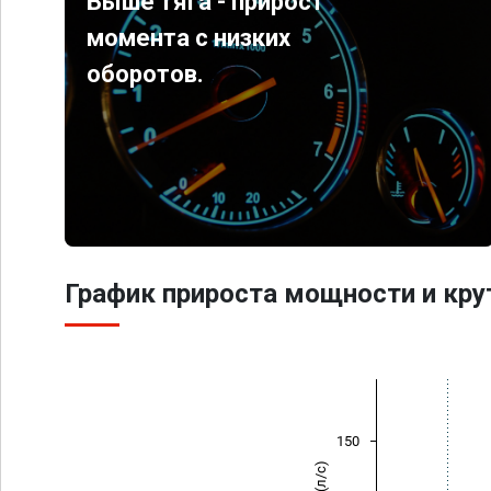
Выше тяга - прирост
момента с низких
оборотов.
График прироста мощности и кр
150