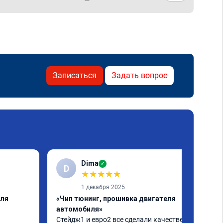
Записаться
Задать вопрос
Dima
✓
D
★
★
★
★
★
1 декабря 2025
еля
«Чип тюнинг, прошивка двигателя
автомобиля»
Стейдж1 и евро2 все сделали качественно. 