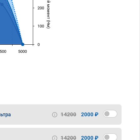
Крутящий момент (Нм)
200
100
0
500
5000
)
14200
2000 ₽
ьтра
14200
2000 ₽