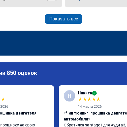
Показать все
ии 850 оценок
Никита
✓
Н
★
★
★
★
★
★
★
 2026
14 марта 2026
рошивка двигателя
«Чип тюнинг, прошивка двигат
автомобиля»
 прошивку на свою 
Обратился за stage1 для Ауди а3, 