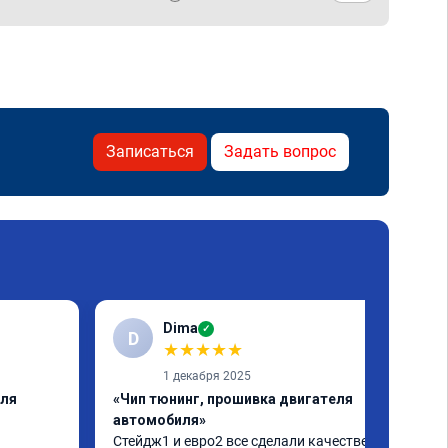
Записаться
Задать вопрос
Dima
✓
D
★
★
★
★
★
1 декабря 2025
еля
«Чип тюнинг, прошивка двигателя
автомобиля»
Стейдж1 и евро2 все сделали качественно. 