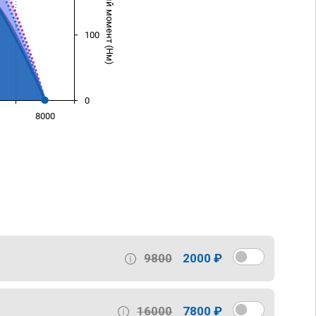
Крутящий момент (Нм)
100
0
8000
)
9800
2000 ₽
16000
7800 ₽