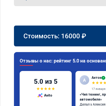
Стоимость:
16000
₽
Отзывы о нас: рейтинг 5.0 на основан
Антон
✓
А
5.0 из 5
★
★
★
★
★
★
★
★
17 января
«Чип тюнинг, п
Avito
автомобиля»
Делал у Алексея