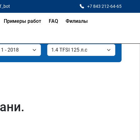
T_bot
+7 843 212-64-65
Примеры работ
FAQ
Филиалы
зани.