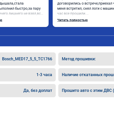
дышала,стала 
договорились о встрече,приехал 
ыполнил быстро,за пару 
меня встретил, снял логи с машин
чего лишнего не взял,всё 
час все прошили.

ись заранее.После 
Арман спасибо тебе огромное, ма
ью
Читать полностью
и вопросы,всегда 
летела а не поехала! Как писал ра
и был на связи.Теперь 
личку Арману смерть с косой догн
в случае поломки 
может 🤣машина едет не в себя, е
 рекомендую Алексея 
спасибо вам!!!!!!!
специалиста!
Bosch_MED17_5_5_TC1766
Метод прошивки:
1-3 часа
Наличие откатанных прош
Да, без доплат
Прошито авто с этим ДВС (