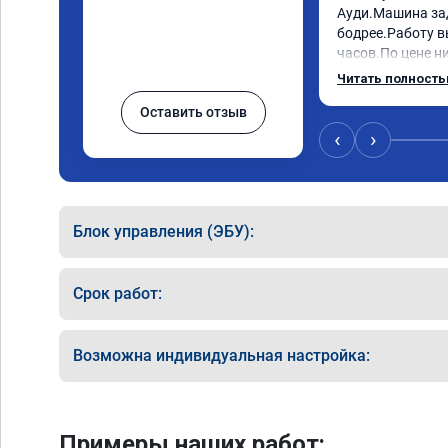
Ауди.Машина за
бодрее.Работу в
часов.По цене ни
как договаривал
Читать полност
работы возникал
Оставить отзыв
консультировал 
знаю,куда ехать 
‹
›
авто.Однозначно
как грамотного 
Блок управления (ЭБУ):
Срок работ:
Возможна индивидуальная настройка:
Примеры наших работ: