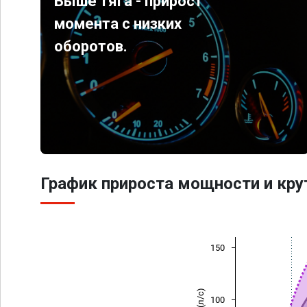
Выше тяга - прирост
момента с низких
оборотов.
График прироста мощности и кр
150
100