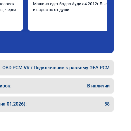
человек 
Машина едет бодро Ауди а4 2012г Быстро 
ы, через 
и надежно от души
шинка по 
нее в 
ать не 
ще раз 
OBD PCM VR / Подключение к разъему ЭБУ PCM
ивок:
В наличии
на 01.2026):
58