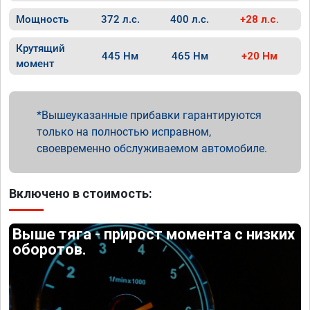
Мощность
372 л.с.
400 л.с.
+28 л.с.
Крутящий
445 Нм
465 Нм
+20 Нм
момент
Вышеуказанные прибавки гарантируются
только на полностью исправном,
своевременно обслуживаемом автомобиле.
Включено в стоимость:
Выше тяга - прирост момента с низких
оборотов.