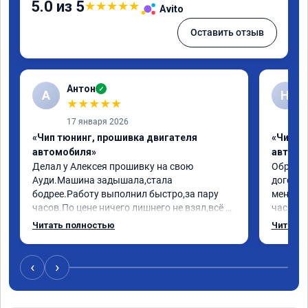
5.0 из 5
★
★
★
★
★
Avito
Оставить отзыв
Антон
✓
А
Н
★
★
★
★
★
17 января 2026
«Чип тюнинг, прошивка двигателя
«Чип т
автомобиля»
автомо
Делал у Алексея прошивку на свою 
Обратилс
Ауди.Машина задышала,стала 
договор
бодрее.Работу выполнил быстро,за пару 
меня вс
часов.По цене ничего лишнего не взял,всё 
час все
как договаривались заранее.После работы 
Арман с
Читать полностью
Читать 
возникали вопросы,всегда консультировал 
летела а
и был на связи.Теперь знаю,куда ехать в 
личку А
случае поломки авто.Однозначно 
может 
‹
›
рекомендую Алексея как грамотного 
спасибо 
специалиста!