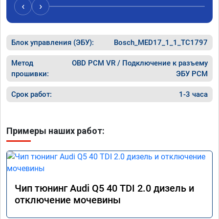
случае поломки авто.Однозначно 
может 
‹
›
рекомендую Алексея как грамотного 
спасибо 
специалиста!
Блок управления (ЭБУ):
Bosch_MED17_1_1_TC1797
Метод
OBD PCM VR / Подключение к разъему
прошивки:
ЭБУ PCM
Срок работ:
1-3 часа
Примеры наших работ:
Чип тюнинг Audi Q5 40 TDI 2.0 дизель и
отключение мочевины