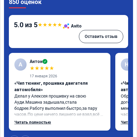
850 оценок
5.0 из 5
★
★
★
★
★
Avito
Оставить отзыв
Антон
✓
А
Н
★
★
★
★
★
17 января 2026
«Чип тюнинг, прошивка двигателя
«Чип т
автомобиля»
автомо
Делал у Алексея прошивку на свою 
Обратилс
Ауди.Машина задышала,стала 
договор
бодрее.Работу выполнил быстро,за пару 
меня вс
часов.По цене ничего лишнего не взял,всё 
час все
как договаривались заранее.После работы 
Арман с
Читать полностью
Читать 
возникали вопросы,всегда консультировал 
летела а
и был на связи.Теперь знаю,куда ехать в 
личку А