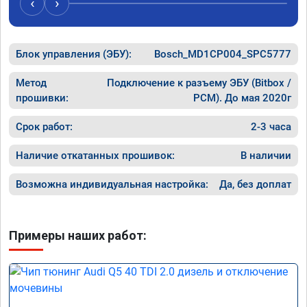
‹
›
рекомендую Алексея как грамотного 
спасибо 
специалиста!
Блок управления (ЭБУ):
Bosch_MD1CP004_SPC5777
Метод
Подключение к разъему ЭБУ (Bitbox /
прошивки:
PCM). До мая 2020г
Срок работ:
2-3 часа
Наличие откатанных прошивок:
В наличии
Возможна индивидуальная настройка:
Да, без доплат
Примеры наших работ: