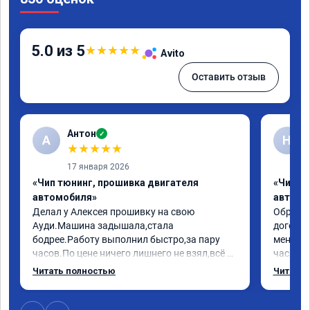
5.0 из 5
★
★
★
★
★
Avito
Оставить отзыв
Антон
✓
А
Н
★
★
★
★
★
17 января 2026
«Чип тюнинг, прошивка двигателя
«Чип т
автомобиля»
автомо
Делал у Алексея прошивку на свою 
Обратилс
Ауди.Машина задышала,стала 
договор
бодрее.Работу выполнил быстро,за пару 
меня вс
часов.По цене ничего лишнего не взял,всё 
час все
как договаривались заранее.После работы 
Арман с
Читать полностью
Читать 
возникали вопросы,всегда консультировал 
летела а
и был на связи.Теперь знаю,куда ехать в 
личку А
случае поломки авто.Однозначно 
может 