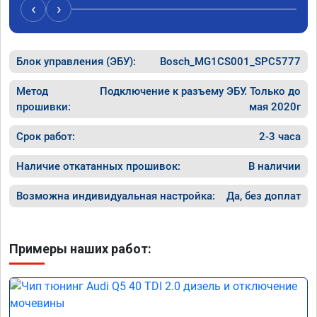
случае поломки авто.Однозначно 
может 
‹
›
рекомендую Алексея как грамотного 
спасибо 
специалиста!
Блок управления (ЭБУ):
Bosch_MG1CS001_SPC5777
Метод
Подключение к разъему ЭБУ. Только до
прошивки:
мая 2020г
Срок работ:
2-3 часа
Наличие откатанных прошивок:
В наличии
Возможна индивидуальная настройка:
Да, без доплат
Примеры наших работ: