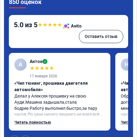
850 оценок
5.0 из 5
★
★
★
★
★
Avito
Оставить отзыв
Антон
✓
А
Н
★
★
★
★
★
17 января 2026
«Чип тюнинг, прошивка двигателя
«Чип т
автомобиля»
автомо
Делал у Алексея прошивку на свою 
Обратилс
Ауди.Машина задышала,стала 
договор
бодрее.Работу выполнил быстро,за пару 
меня вс
часов.По цене ничего лишнего не взял,всё 
час все
как договаривались заранее.После работы 
Арман с
Читать полностью
Читать 
возникали вопросы,всегда консультировал 
летела а
и был на связи.Теперь знаю,куда ехать в 
личку А