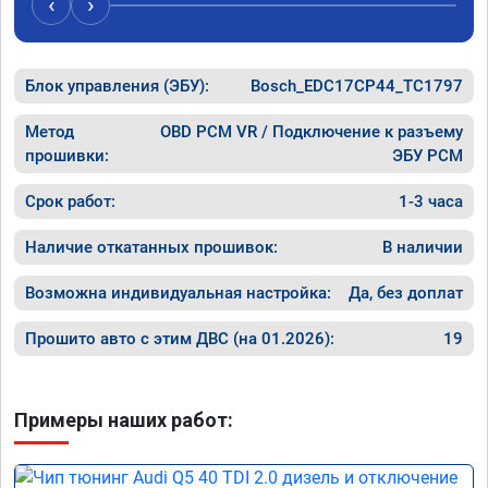
‹
›
рекомендую Алексея как грамотного 
спасибо 
специалиста!
Блок управления (ЭБУ):
Bosch_EDC17CP44_TC1797
Метод
OBD PCM VR / Подключение к разъему
прошивки:
ЭБУ PCM
Срок работ:
1-3 часа
Наличие откатанных прошивок:
В наличии
Возможна индивидуальная настройка:
Да, без доплат
Прошито авто с этим ДВС (на 01.2026):
19
Примеры наших работ: