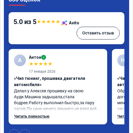
5.0 из 5
★
★
★
★
★
Avito
Оставить отзыв
Антон
✓
А
Н
★
★
★
★
★
17 января 2026
«Чип тюнинг, прошивка двигателя
«Чип т
автомобиля»
автомо
Делал у Алексея прошивку на свою 
Обратилс
Ауди.Машина задышала,стала 
договор
бодрее.Работу выполнил быстро,за пару 
меня вс
часов.По цене ничего лишнего не взял,всё 
час все
как договаривались заранее.После работы 
Арман с
Читать полностью
Читать 
возникали вопросы,всегда консультировал 
летела а
и был на связи.Теперь знаю,куда ехать в 
личку А
случае поломки авто.Однозначно 
может 